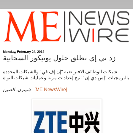
Monday, February 24, 2014
زد تي إي تطلق حلول يونيكور السحابية
شبكات الوظائف الافتراضية "إن إف في" والشبكات المحددة
بالبرمجيات "إس دي إن" تتيح إعدادات مرنة وعمليات شبكات النواة
[ME NewsWire]
شينزن، الصين -