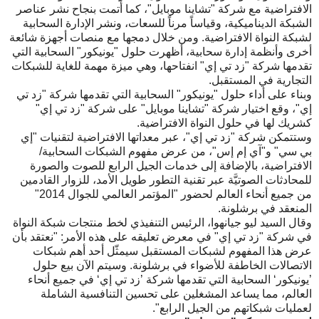
الافتراضية مع شركة "تشاينا موبايل"، كما أتمت بنجاح نشر عناصر
الشبكة الديناميكية، وقياساً مرناً للسعات، ونشر الإدارة السحابية
لشبكة النواة الافتراضية. ومن خلال دمجها مع منصات أجهزة شائعة
أخرى وأنظمة إدارة سحابية، أظهرت حلول "يونيكور" السحابية التي
تقدمها شركة "زد تي إي" انفتاحها، وهي ميزة مهمة للغاية للشبكات
التجارية في المستقبل.
وبناء على أداء حلول "يونيكور" السحابية التي تقدمها شركة "زد تي
إي"، وقع اختيار شركة "تشاينا موبايل" على شركة "زد تي إي"
كشريك لها في حلول النواة الافتراضية.
وستتمكن شركة "زد تي إي"، عبر معداتها الافتراضية لتقنيات "إي
بي سي" و"آي إم إس"، من عرض مفهوم الشبكات السحابية/
الافتراضية، بالإضافة إلى خدمات الجيل الرابع للصوت والصورة
للمحادثات الصوتيَّة عبر تقنية التطور طويل الأمد، للزوار القادمين
من جميع أنحاء العالم لحضور "المؤتمر العالمي للجوال 2014"
المنعقد في برشلونة.
وقال السيد ليو جيانهوا، الرئيس التنفيذي لخط منتجات شبكة النواة
في شركة "زد تي إي" في معرض تعليقه على هذه الأمر: "نعتقد بأن
عرض هذا المفهوم لشبكات المستقبل سيمثّل أحد أهم شبكات
الاتصالات الخاطفة للأضواء في برشلونة. وسيتم الآن بيع حلول
’يونيكور‘ السحابية التي تقدمها شركة ’زد تي إي‘ في جميع أنحاء
العالم، مما يساعد المشغلين على تحسين التنافسية الشاملة
لعمليات شبكاتهم من الجيل الرابع".