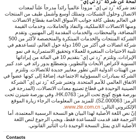
لمحة عن شركة "زد تي إي
"
تعد شركة "زد تي إي" مزوداً عالمياً رائداً مدرجاً علناً لمعدات
الاتصال وحلول الشبكات، وتمتلك أوسع وأشمل طيف من المنتجات
في العالم يغطي كافة جوانب الأسواق الخاصة بقطاع الاتصالات
ومنها الاتصالات اللاسلكية، والنفاذ والحاملات، وخدمات القيمة
المضافة، والمحطات، والخدمات المقدمة إلى المهنيين. وتقدم
الشركة المنتجات والخدمات المبتكرة والمتخصصة لأكثر من 500
شركة اتصالات في أكثر من 160 دولة حول العالم، لتساعدهم في
تلبية الاحتياجات المتغيرة للعملاء وتحقيق الاستمرارية في نمو
الإيرادات. وتلتزم "زد تي إي" بتقديم 10 في المائة من إيراداتها
السنوية لأغراض الأبحاث والتطوير، وتضطلع بدور رائد في عدد كبير
من الهيئات الدولية التي تطور معايير جديدة للاتصالات. وتلتزم
الشركة بمبادرات المسؤولية الاجتماعية، إضافةً إلى كونها عضواً في
الاتفاق العالمي للأمم المتحدة. وتعتبر شركة "زد تي إي" الشركة
الصينية الوحيدة في قطاع تصنيع معدات الاتصالات، (المدرجة في
بورصة هونج كونج تحت الرمز: 0763.HK، وفي بورصة شينزن تحت
الرمز: 000063.SZ). للمزيد من المعلومات الرجاء زيارة الموقع
الإلكتروني التالي:
www.zte.com.cn
.
إنّ نص اللغة الأصلية لهذا البيان هو النسخة الرسمية المعتمدة، أما
الترجمة فقد قدمت للمساعدة فقط، ويجب الرجوع لنص اللغة
الأصلية الذي يمثل النسخة الوحيدة ذات التأثير القانوني.
Contacts