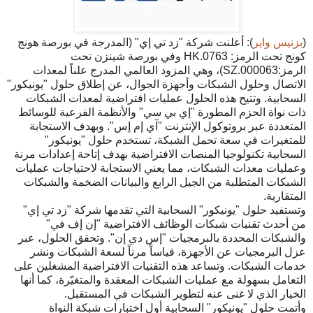
(
بزنيس واير
): أعلنت شركة "زد تي إي" (المدرجة في بورصة هونج
كونج تحت الرمز: 0763.HK وفي بورصة شينزن تحت
الرمز:000063.SZ)، وهي المزود العالمي المدرج علناً لمعدات
الاتصال وحلول الشبكات وأجهزة الجوال، عن إطلاق حلول "يونيكور"
السحابية. وتتيح هذه الحلول عمليات افتراضية لمعدات الشبكات
ذات نواة الحزم المطورة "إي بي سي" والأنظمة الفرعية للوسائط
المتعددة عبر بروتوكول الإنترنت "آي إم إس". وبهدف الاستجابة
للمتغيرات في سعة تحمل الشبكة، تستخدم حلول "يونيكور"
السحابية تكنولوجيا المنصات الافتراضية بهدف إتاحة إعدادات مرنة
وعمليات معدات الشبكات، مما يعني الاستجابة لاحتياجات عمليات
الشبكات المتطلبة من الجيل الرابع والبيانات الضخمة والشبكات
المتقاربة.
وتستفيد حلول "يونيكور" السحابية التي تقدمها شركة "زد تي إي"
من أحدث تقنيات شبكات الوظائف الافتراضية "إن إف في"
والشبكات المحددة بالبرمجيات "إس دي إن". وتحقق الحلول، عبر
عزل البرمجيات عن الأجهزة، قياساً مرناً لسعة الشبكات ونشر
خدمات الشبكات. وتساعد هذه التقنيات الافتراضية المشغلين على
التعامل بسهولة مع عمليات الشبكات المعقدة والمتغيّرة، كما أنها
الخيار الذي لا غنى عنه لتطوير الشبكات في المستقبل.
وأتمت حلول "يونيكور" السحابية أول اختبارات شبكة النواة